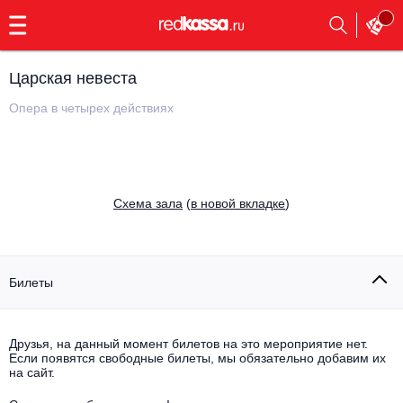
с
9:00
до
23:00
Царская невеста
Заказать
обратный
Опера в четырех действиях
звонок
Главная
Все события
Выбрать мероприятие
Инди
Cхема зала
(
в новой вкладке
)
Все события
Как купить
Электронная музыка
Rap, hip-hop, RnB
Билеты
Все события
Контакты
Панк
Поэтический вечер
Друзья, на данный момент билетов на это мероприятие нет.
Если появятся свободные билеты, мы обязательно добавим их
Все события
Выбрать другой город
Концерты на теплоходе
на сайт.
Опера