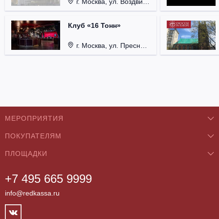
г. Москва, ул. Воздвиженка, д. 1, Кремль.
Клуб «16 Тонн»
г. Москва, ул. Пресненский Вал, д. 6, стр. 1.
МЕРОПРИЯТИЯ
ПОКУПАТЕЛЯМ
Концерты
ПЛОЩАДКИ
О нас
Классика
+7 495 665 9999
Бар/Ресторан/Кафе
Как купить
Театры
info@redkassa.ru
Клуб
Возврат билетов
Фестивали
Концертный зал
Контакты
Спорт