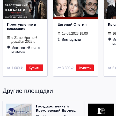
Металл
Преступление и
Евгений Онегин
Кыс
наказание
15.09.2026 19:00
16
с 21 ноября по 6
Дом музыки
Мо
декабря 2026 г.
м
Московский театр
мюзикла
Купить
Купить
от 1 000 ₽
от 3 500 ₽
от 5 
Другие площадки
Государственный
Кремлевский Дворец