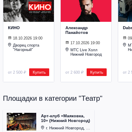
Металл
КИНО
Александр
Dab
Панайотов
18.10.2026 19:00
09
17.10.2026 19:00
Дворец спорта
М
"Нагорный"
Н
МТС Live Холл
Нижний Новгород
Купить
Купить
от 2 500 ₽
от 2 600 ₽
от 2 
Площадки в категории "Театр"
Арт-клуб «Маяковка,
10» (Нижний Новгород)
г. Нижний Новгород, ул. Рождественская, д. 10.