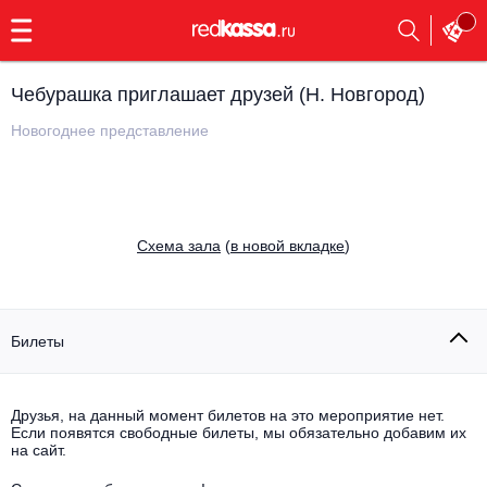
с
9:00
до
23:00
Чебурашка приглашает друзей (Н. Новгород)
Заказать
обратный
Новогоднее представление
звонок
Главная
Все события
Выбрать мероприятие
Инди
Cхема зала
(
в новой вкладке
)
Все события
Как купить
Электронная музыка
Rap, hip-hop, RnB
Билеты
Все события
Контакты
Панк
Поэтический вечер
Друзья, на данный момент билетов на это мероприятие нет.
Если появятся свободные билеты, мы обязательно добавим их
Все события
Выбрать другой город
Концерты на теплоходе
на сайт.
Опера