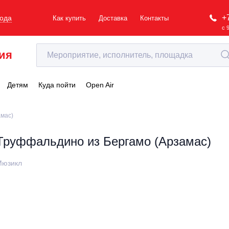
+
рода
Как купить
Доставка
Контакты
с 
ия
Детям
Куда пойти
Open Air
амас)
Труффальдино из Бергамо (Арзамас)
Мюзикл