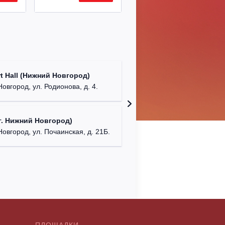
Театр "
t Hall (Нижний Новгород)
бул. М
овгород, ул. Родионова, д. 4.
ДК "Кра
. Нижний Новгород)
г. Ниж
Новгород, ул. Почаинская, д. 21Б.