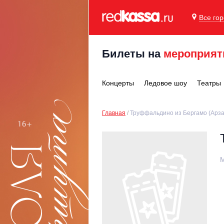
Все го
Билеты на
мероприят
Концерты
Ледовое шоу
Театры
Главная
Труффальдино из Бергамо (Арз