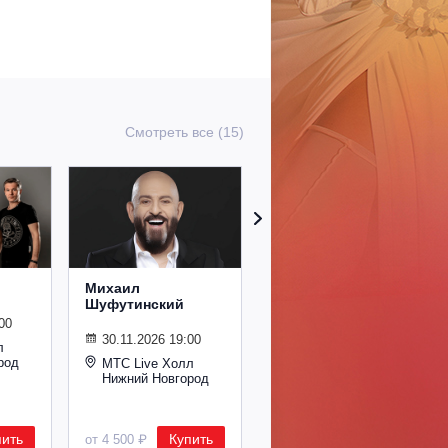
Смотреть все (15)
Михаил
Сурганова и
Шуфутинский
Оркестр
00
30.11.2026 19:00
02.11.2026 19:00
л
род
МТС Live Холл
МТС Live Холл
Нижний Новгород
Нижний Новгород
пить
Купить
Купить
от 4 500 ₽
от 2 600 ₽