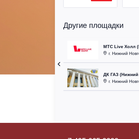
Другие площадки
МТС Live Холл 
г. Нижний Новгор
ДК ГАЗ (Нижний
г. Нижний Новг