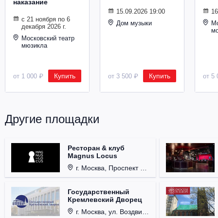
наказание
Металл
15.09.2026 19:00
16
с 21 ноября по 6
Дом музыки
Мо
декабря 2026 г.
м
Московский театр
мюзикла
Купить
Купить
от 1 000 ₽
от 3 500 ₽
от 5 
Другие площадки
Ресторан & клуб
Magnus Locus
г. Москва, Проспект Мира, д. 12, стр. 9.
Государственный
Кремлевский Дворец
г. Москва, ул. Воздвиженка, д. 1, Кремль.