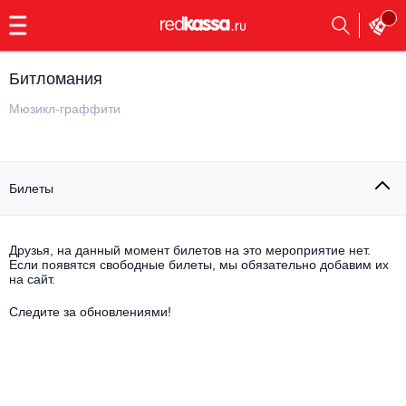
с
9:00
до
23:00
Битломания
Заказать
обратный
Мюзикл-граффити
звонок
Главная
Все события
Билеты
Выбрать мероприятие
Инди
Все события
Как купить
Электронная музыка
Друзья, на данный момент билетов на это мероприятие нет.
Если появятся свободные билеты, мы обязательно добавим их
на сайт.
Rap, hip-hop, RnB
Все события
Следите за обновлениями!
Контакты
Панк
Поэтический вечер
Все события
Выбрать другой город
Концерты на теплоходе
Опера