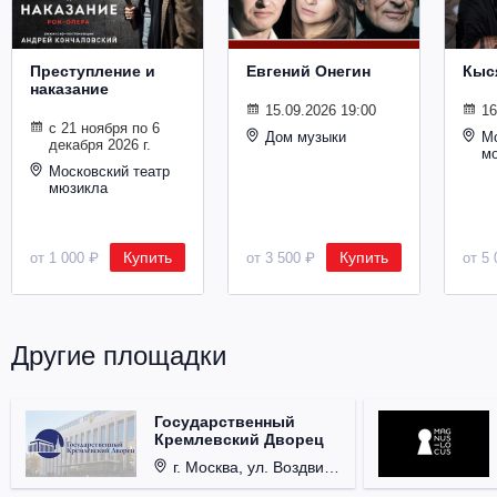
Металл
Преступление и
Евгений Онегин
Кыс
наказание
15.09.2026 19:00
16
с 21 ноября по 6
Дом музыки
Мо
декабря 2026 г.
м
Московский театр
мюзикла
Купить
Купить
от 1 000 ₽
от 3 500 ₽
от 5 
Другие площадки
Государственный
Кремлевский Дворец
г. Москва, ул. Воздвиженка, д. 1, Кремль.