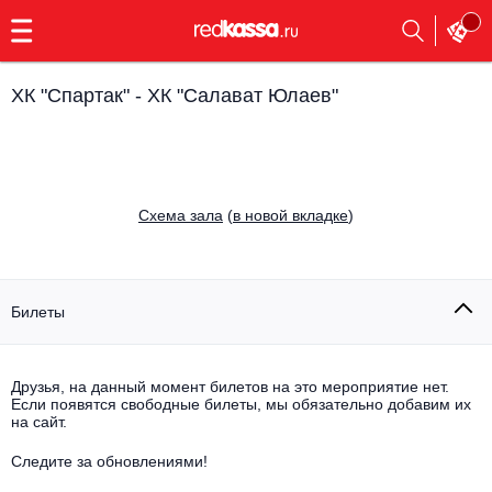
с
9:00
до
23:00
ХК "Спартак" - ХК "Салават Юлаев"
Заказать
обратный
звонок
Главная
Все события
Cхема зала
(
в новой вкладке
)
Выбрать мероприятие
Инди
Все события
Как купить
Электронная музыка
Билеты
Rap, hip-hop, RnB
Все события
Друзья, на данный момент билетов на это мероприятие нет.
Контакты
Панк
Если появятся свободные билеты, мы обязательно добавим их
Поэтический вечер
на сайт.
Все события
Выбрать другой город
Концерты на теплоходе
Опера
Следите за обновлениями!