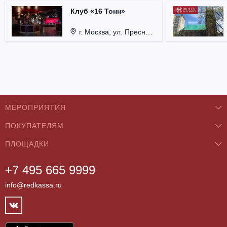
Клуб «16 Тонн»
г. Москва, ул. Пресненский Вал, д. 6, стр. 1.
МЕРОПРИЯТИЯ
ПОКУПАТЕЛЯМ
Концерты
ПЛОЩАДКИ
О нас
Классика
+7 495 665 9999
Бар/Ресторан/Кафе
Как купить
Театры
info@redkassa.ru
Клуб
Возврат билетов
Фестивали
Концертный зал
Контакты
Спорт
Театр
Партнёры