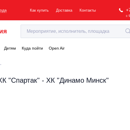
+
рода
Как купить
Доставка
Контакты
с 
ия
Детям
Куда пойти
Open Air
"
ХК "Спартак" - ХК "Динамо Минск"