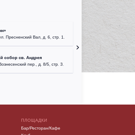
Римско-
нн»
г. Москв
ул. Пресненский Вал, д. 6, стр. 1.
Храм Хр
й собор св. Андрея
Соборо
Вознесенский пер., д. 8/5, стр. 3.
г. Моск
ПЛОЩАДКИ
Бар/Ресторан/Кафе