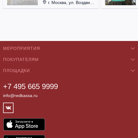
г. Москва, ул. Воздвиженка, д. 1, Кремль.
МЕРОПРИЯТИЯ
ПОКУПАТЕЛЯМ
Концерты
ПЛОЩАДКИ
О нас
Классика
+7 495 665 9999
Бар/Ресторан/Кафе
Как купить
Театры
info@redkassa.ru
Клуб
Возврат билетов
Фестивали
Концертный зал
Контакты
Спорт
Театр
Партнёры
Цирк
Спортивный комплекс
Архив
Шоу