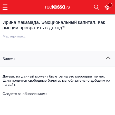
с
9:00
до
23:00
Ирина Хакамада. Эмоциональный капитал. Как
Заказать
эмоции превратить в доход?
обратный
звонок
Мастер-класс
Главная
Все события
Выбрать мероприятие
Инди
Билеты
Все события
Как купить
Электронная музыка
Друзья, на данный момент билетов на это мероприятие нет.
Rap, hip-hop, RnB
Если появятся свободные билеты, мы обязательно добавим их
Все события
на сайт.
Контакты
Панк
Следите за обновлениями!
Поэтический вечер
Все события
Выбрать другой город
Концерты на теплоходе
Опера