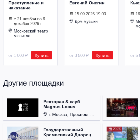
Преступление и
Евгений Онегин
Кыс
Металл
наказание
15.09.2026 19:00
16
с 21 ноября по 6
Дом музыки
Мо
декабря 2026 г.
м
Московский театр
мюзикла
Купить
Купить
от 1 000 ₽
от 3 500 ₽
от 5 
Другие площадки
Ресторан & клуб
Magnus Locus
г. Москва, Проспект Мира, д. 12, стр. 9.
Государственный
Кремлевский Дворец