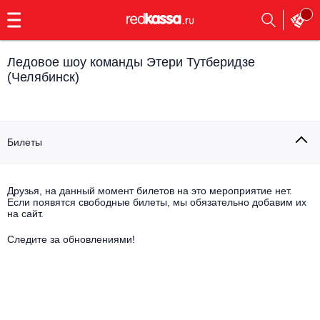
с
9:00
до
23:00
Ледовое шоу команды Этери Тутберидзе
Заказать
(Челябинск)
обратный
звонок
Главная
Все события
Билеты
Выбрать мероприятие
Инди
Все события
Как купить
Электронная музыка
Друзья, на данный момент билетов на это мероприятие нет.
Если появятся свободные билеты, мы обязательно добавим их
на сайт.
Rap, hip-hop, RnB
Все события
Следите за обновлениями!
Контакты
Панк
Поэтический вечер
Все события
Выбрать другой город
Концерты на теплоходе
Опера