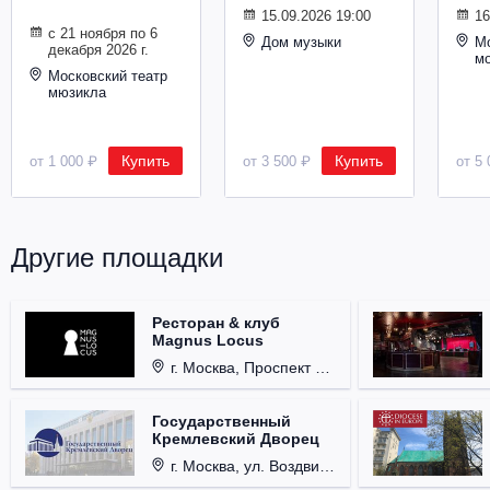
Металл
15.09.2026 19:00
16
с 21 ноября по 6
Дом музыки
Мо
декабря 2026 г.
м
Московский театр
мюзикла
Купить
Купить
от 1 000 ₽
от 3 500 ₽
от 5 
Другие площадки
Ресторан & клуб
Magnus Locus
г. Москва, Проспект Мира, д. 12, стр. 9.
Государственный
Кремлевский Дворец
г. Москва, ул. Воздвиженка, д. 1, Кремль.