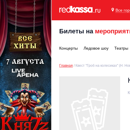
Все го
Билеты на
мероприят
Концерты
Ледовое шоу
Театры
Главная
Квест "Гроб на колесиках" (Н. Но
К