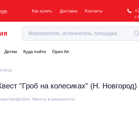
+
рода
Как купить
Доставка
Контакты
с 
ия
Детям
Куда пойти
Open Air
вгород)
Квест "Гроб на колесиках" (Н. Новгород)
лаустрофобия. Квесты в реальности