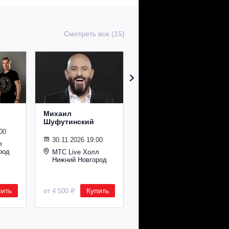
Смотреть все (15)
Михаил
Сурганова и
Шуфутинский
Оркестр
00
30.11.2026 19:00
02.11.2026 19:00
л
род
МТС Live Холл
МТС Live Холл
Нижний Новгород
Нижний Новгород
пить
Купить
Купить
от 4 500 ₽
от 2 600 ₽