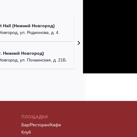
Театр "
t Hall (Нижний Новгород)
бул. М
овгород, ул. Родионова, д. 4.
ДК "Кра
. Нижний Новгород)
г. Ниж
Новгород, ул. Почаинская, д. 21Б.
ПЛОЩАДКИ
Бар/Ресторан/Кафе
Клуб