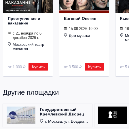
Металл
Преступление и
Евгений Онегин
Кыс
наказание
15.09.2026 19:00
16
с 21 ноября по 6
Дом музыки
Мо
декабря 2026 г.
м
Московский театр
мюзикла
Купить
Купить
от 1 000 ₽
от 3 500 ₽
от 5 
Другие площадки
Государственный
Кремлевский Дворец
г. Москва, ул. Воздвиженка, д. 1, Кремль.