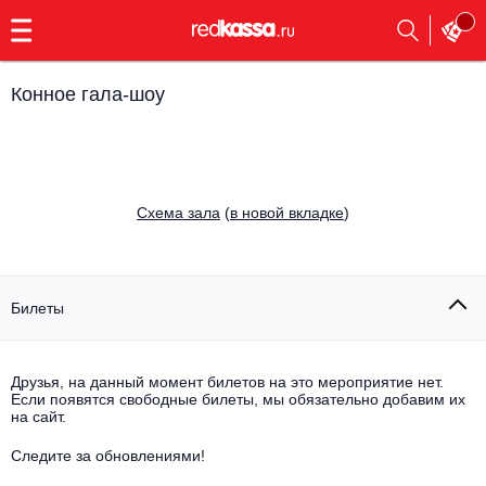
с
9:00
до
23:00
Конное гала-шоу
Заказать
обратный
звонок
Главная
Все события
Cхема зала
(
в новой вкладке
)
Выбрать мероприятие
Инди
Все события
Как купить
Электронная музыка
Билеты
Rap, hip-hop, RnB
Все события
Друзья, на данный момент билетов на это мероприятие нет.
Контакты
Панк
Если появятся свободные билеты, мы обязательно добавим их
Поэтический вечер
на сайт.
Все события
Выбрать другой город
Концерты на теплоходе
Опера
Следите за обновлениями!