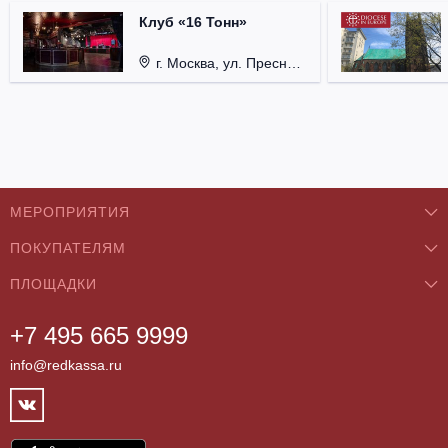
Клуб «16 Тонн»
г. Москва, ул. Пресненский Вал, д. 6, стр. 1.
МЕРОПРИЯТИЯ
ПОКУПАТЕЛЯМ
Концерты
ПЛОЩАДКИ
О нас
Классика
+7 495 665 9999
Бар/Ресторан/Кафе
Как купить
Театры
info@redkassa.ru
Клуб
Возврат билетов
Фестивали
Концертный зал
Контакты
Спорт
Театр
Партнёры