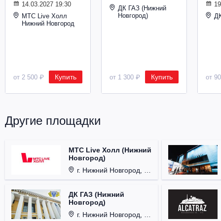
14.03.2027 19:30
19
ДК ГАЗ (Нижний
Новгород)
МТС Live Холл
Д
Нижний Новгород
Купить
Купить
от 2 500 ₽
от 1 300 ₽
от 9
Другие площадки
МТС Live Холл (Нижний
Новгород)
г. Нижний Новгород, Площадь Октябрьская, д. 1.
ДК ГАЗ (Нижний
Новгород)
г. Нижний Новгород, ул. Смирнова, д. 12.