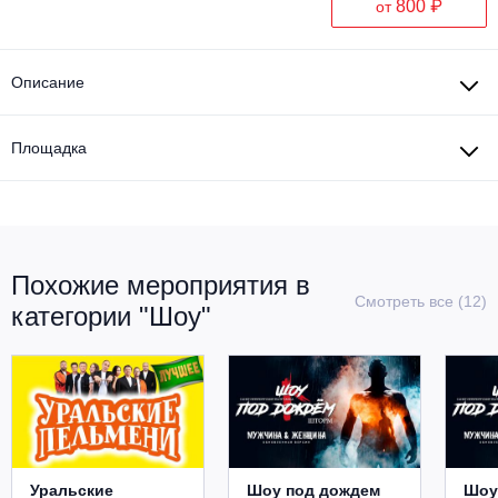
800 ₽
от
Описание
Площадка
Похожие мероприятия в
Смотреть все (12)
категории "Шоу"
Уральские
Шоу под дождем
Шоу