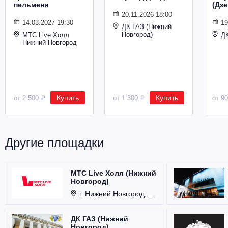
пельмени
(Дз
20.11.2026 18:00
14.03.2027 19:30
19
ДК ГАЗ (Нижний
Новгород)
МТС Live Холл
Д
Нижний Новгород
Купить
Купить
от 2 500 ₽
от 1 300 ₽
от 9
Другие площадки
МТС Live Холл (Нижний
Новгород)
г. Нижний Новгород, Площадь Октябрьская, д. 1.
ДК ГАЗ (Нижний
Новгород)