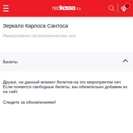
с
9:00
до
23:00
Зеркало Карлоса Сантоса
Заказать
обратный
Иммерсивное гастрономическое шоу
звонок
Главная
Все события
Билеты
Выбрать мероприятие
Инди
Все события
Как купить
Электронная музыка
Друзья, на данный момент билетов на это мероприятие нет.
Если появятся свободные билеты, мы обязательно добавим их
на сайт.
Rap, hip-hop, RnB
Все события
Следите за обновлениями!
Контакты
Панк
Поэтический вечер
Все события
Выбрать другой город
Концерты на теплоходе
Опера