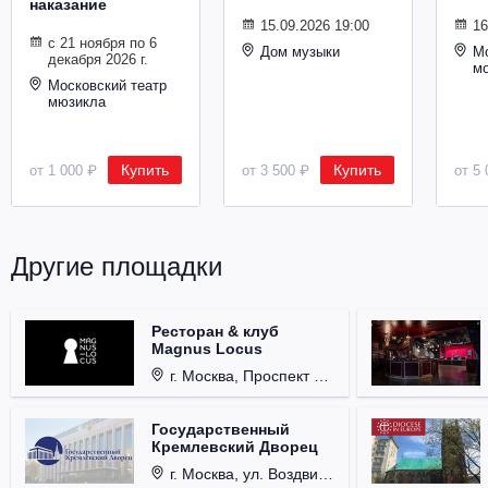
наказание
Металл
15.09.2026 19:00
16
с 21 ноября по 6
Дом музыки
Мо
декабря 2026 г.
м
Московский театр
мюзикла
Купить
Купить
от 1 000 ₽
от 3 500 ₽
от 5 
Другие площадки
Ресторан & клуб
Magnus Locus
г. Москва, Проспект Мира, д. 12, стр. 9.
Государственный
Кремлевский Дворец
г. Москва, ул. Воздвиженка, д. 1, Кремль.