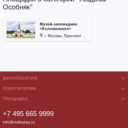
Особняк"
Музей-заповедник
«Коломенское»
г. Москва, Проспект Андропова, д. 39.
МЕРОПРИЯТИЯ
ПОКУПАТЕЛЯМ
Концерты
ПЛОЩАДКИ
О нас
Классика
+7 495 665 9999
Бар/Ресторан/Кафе
Как купить
Театры
info@redkassa.ru
Клуб
Возврат билетов
Фестивали