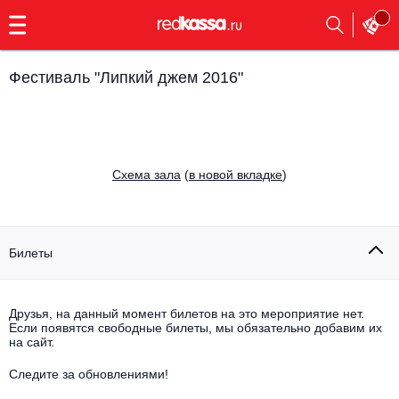
с
9:00
до
23:00
Фестиваль "Липкий джем 2016"
Заказать
обратный
звонок
Главная
Все события
Cхема зала
(
в новой вкладке
)
Выбрать мероприятие
Инди
Все события
Как купить
Электронная музыка
Билеты
Rap, hip-hop, RnB
Все события
Друзья, на данный момент билетов на это мероприятие нет.
Контакты
Панк
Если появятся свободные билеты, мы обязательно добавим их
Поэтический вечер
на сайт.
Все события
Выбрать другой город
Концерты на теплоходе
Опера
Следите за обновлениями!