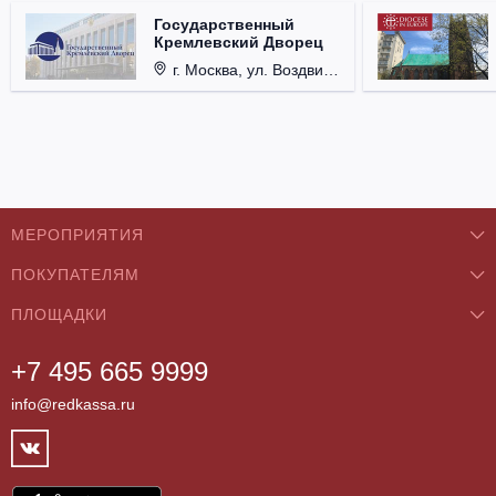
Государственный
Кремлевский Дворец
г. Москва, ул. Воздвиженка, д. 1, Кремль.
МЕРОПРИЯТИЯ
ПОКУПАТЕЛЯМ
Концерты
ПЛОЩАДКИ
О нас
Классика
+7 495 665 9999
Бар/Ресторан/Кафе
Как купить
Театры
info@redkassa.ru
Клуб
Возврат билетов
Фестивали
Концертный зал
Контакты
Спорт
Театр
Партнёры