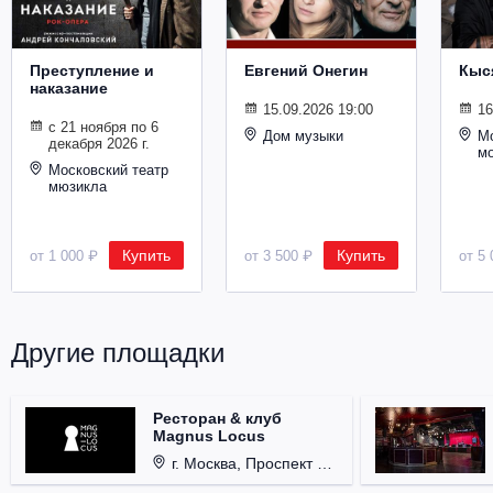
Металл
Преступление и
Евгений Онегин
Кыс
наказание
15.09.2026 19:00
16
с 21 ноября по 6
Дом музыки
Мо
декабря 2026 г.
м
Московский театр
мюзикла
Купить
Купить
от 1 000 ₽
от 3 500 ₽
от 5 
Другие площадки
Ресторан & клуб
Magnus Locus
г. Москва, Проспект Мира, д. 12, стр. 9.