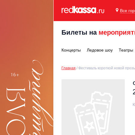
Все го
Билеты на
мероприят
Концерты
Ледовое шоу
Театры
Главная
Фестиваль короткой новой проз
К