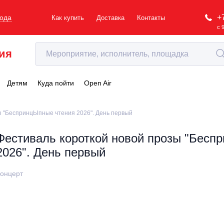
+
рода
Как купить
Доставка
Контакты
с 
ия
Детям
Куда пойти
Open Air
ы "БеспринцЫпные чтения 2026". День первый
Фестиваль короткой новой прозы "Бесп
2026". День первый
онцерт