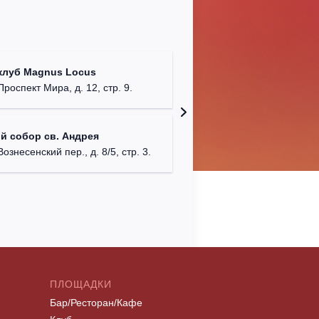
Храм Хр
клуб Magnus Locus
Соборо
Проспект Мира, д. 12, стр. 9.
г. Моск
Римско-
й собор св. Андрея
г. Москв
Вознесенский пер., д. 8/5, стр. 3.
ПЛОЩАДКИ
Бар/Ресторан/Кафе