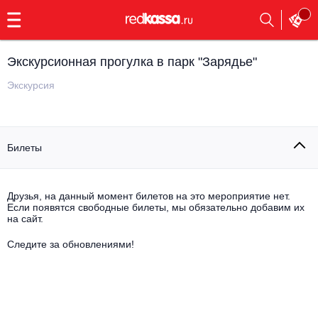
с
9:00
до
23:00
Экскурсионная прогулка в парк "Зарядье"
Заказать
обратный
Экскурсия
звонок
Главная
Все события
Билеты
Выбрать мероприятие
Инди
Все события
Как купить
Электронная музыка
Друзья, на данный момент билетов на это мероприятие нет.
Если появятся свободные билеты, мы обязательно добавим их
на сайт.
Rap, hip-hop, RnB
Все события
Следите за обновлениями!
Контакты
Панк
Поэтический вечер
Все события
Выбрать другой город
Концерты на теплоходе
Опера