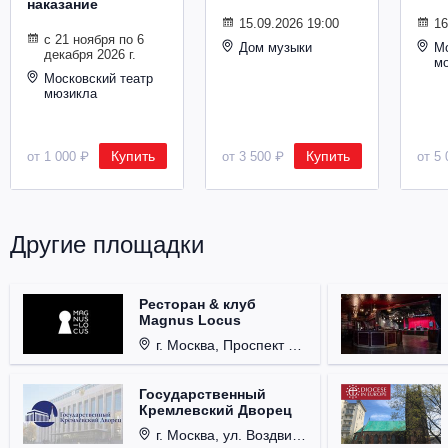
наказание
Металл
15.09.2026 19:00
16
с 21 ноября по 6
Дом музыки
Мо
декабря 2026 г.
м
Московский театр
мюзикла
Купить
Купить
от 1 000 ₽
от 3 500 ₽
от 5 
Другие площадки
Ресторан & клуб
Magnus Locus
г. Москва, Проспект Мира, д. 12, стр. 9.
Государственный
Кремлевский Дворец
г. Москва, ул. Воздвиженка, д. 1, Кремль.