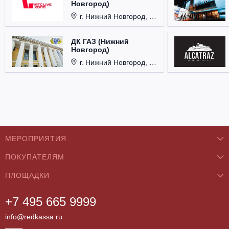
Новгород)
г. Нижний Новгород, Площадь Октябрьская, д. 1.
ДК ГАЗ (Нижний
Новгород)
г. Нижний Новгород, ул. Смирнова, д. 12.
МЕРОПРИЯТИЯ
ПОКУПАТЕЛЯМ
Концерты
ПЛОЩАДКИ
О нас
Классика
+7 495 665 9999
Бар/Ресторан/Кафе
Как купить
Театры
info@redkassa.ru
Клуб
Возврат билетов
Фестивали