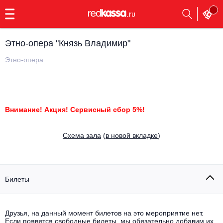
с
9:00
до
23:00
Этно-опера "Князь Владимир"
Заказать
обратный
Этно-опера
звонок
Главная
Все события
Выбрать мероприятие
Инди
Внимание! Акция! Сервисный сбор 5%!
Все события
Как купить
Электронная музыка
Cхема зала
(
в новой вкладке
)
Rap, hip-hop, RnB
Все события
Контакты
Панк
Билеты
Поэтический вечер
Все события
Выбрать другой город
Концерты на теплоходе
Опера
Друзья, на данный момент билетов на это мероприятие нет.
Если появятся свободные билеты, мы обязательно добавим их