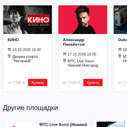
Металл
КИНО
Александр
Dab
Панайотов
18.10.2026 19:00
09
17.10.2026 19:00
Дворец спорта
М
"Нагорный"
Н
МТС Live Холл
Нижний Новгород
Купить
Купить
от 2 500 ₽
от 2 600 ₽
от 2 
Другие площадки
МТС Live Холл (Нижний