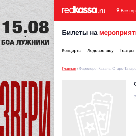
Все го
Билеты на
мероприят
Концерты
Ледовое шоу
Театры
Главная
Фаролеро. Казань. Старо-Татар
Э