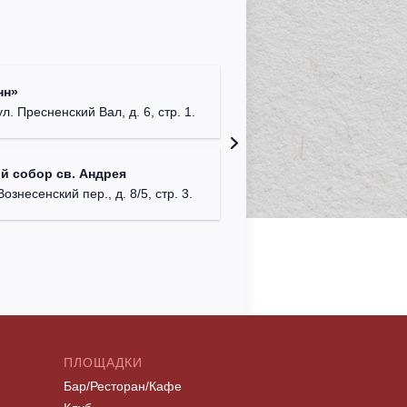
Римско-
нн»
г. Москв
ул. Пресненский Вал, д. 6, стр. 1.
Храм Хр
й собор св. Андрея
Соборо
Вознесенский пер., д. 8/5, стр. 3.
г. Моск
ПЛОЩАДКИ
Бар/Ресторан/Кафе