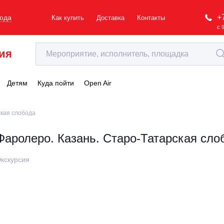
+
рода
Как купить
Доставка
Контакты
с 
ия
Детям
Куда пойти
Open Air
ская слобода
Фаролеро. Казань. Старо-Татарская сло
кскурсия