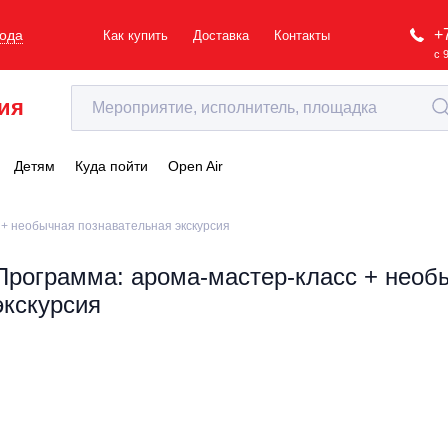
+
рода
Как купить
Доставка
Контакты
с 
ия
Детям
Куда пойти
Open Air
 + необычная познавательная экскурсия
Программа: арома-мастер-класс + необ
экскурсия