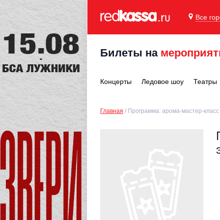
Все го
Билеты на
мероприят
Концерты
Ледовое шоу
Театры
Главная
Программа: арома-мастер-класс