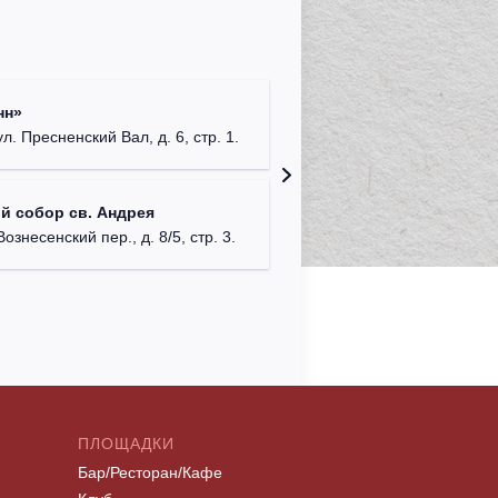
Римско-
нн»
г. Москв
ул. Пресненский Вал, д. 6, стр. 1.
Храм Хр
й собор св. Андрея
Соборо
Вознесенский пер., д. 8/5, стр. 3.
г. Моск
ПЛОЩАДКИ
Бар/Ресторан/Кафе