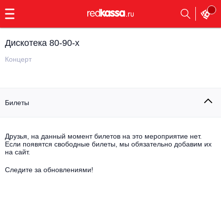
с
9:00
до
23:00
Дискотека 80-90-х
Заказать
обратный
Концерт
звонок
Главная
Все события
Билеты
Выбрать мероприятие
Инди
Все события
Как купить
Электронная музыка
Друзья, на данный момент билетов на это мероприятие нет.
Если появятся свободные билеты, мы обязательно добавим их
на сайт.
Rap, hip-hop, RnB
Все события
Следите за обновлениями!
Контакты
Панк
Поэтический вечер
Все события
Выбрать другой город
Концерты на теплоходе
Опера