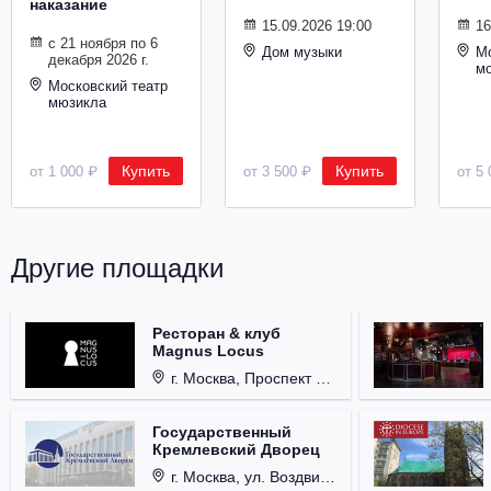
наказание
Металл
15.09.2026 19:00
16
с 21 ноября по 6
Дом музыки
Мо
декабря 2026 г.
м
Московский театр
мюзикла
Купить
Купить
от 1 000 ₽
от 3 500 ₽
от 5 
Другие площадки
Ресторан & клуб
Magnus Locus
г. Москва, Проспект Мира, д. 12, стр. 9.
Государственный
Кремлевский Дворец
г. Москва, ул. Воздвиженка, д. 1, Кремль.