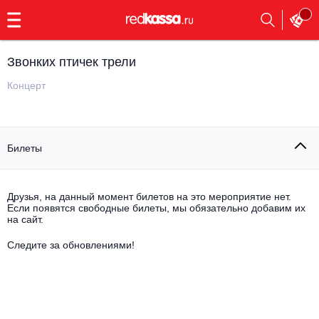
с
9:00
до
23:00
Звонких птичек трели
Заказать
обратный
Концерт
звонок
Главная
Все события
Билеты
Выбрать мероприятие
Инди
Все события
Как купить
Электронная музыка
Друзья, на данный момент билетов на это мероприятие нет.
Если появятся свободные билеты, мы обязательно добавим их
на сайт.
Rap, hip-hop, RnB
Все события
Следите за обновлениями!
Контакты
Панк
Поэтический вечер
Все события
Выбрать другой город
Концерты на теплоходе
Опера