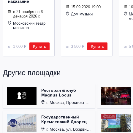
наказание
Металл
15.09.2026 19:00
16
с 21 ноября по 6
Дом музыки
Мо
декабря 2026 г.
м
Московский театр
мюзикла
Купить
Купить
от 1 000 ₽
от 3 500 ₽
от 5 
Другие площадки
Ресторан & клуб
Magnus Locus
г. Москва, Проспект Мира, д. 12, стр. 9.
Государственный
Кремлевский Дворец
г. Москва, ул. Воздвиженка, д. 1, Кремль.