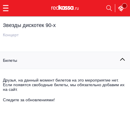
с
9:00
до
23:00
Звезды дискотек 90-х
Заказать
обратный
Концерт
звонок
Главная
Все события
Билеты
Выбрать мероприятие
Инди
Все события
Как купить
Электронная музыка
Друзья, на данный момент билетов на это мероприятие нет.
Если появятся свободные билеты, мы обязательно добавим их
на сайт.
Rap, hip-hop, RnB
Все события
Следите за обновлениями!
Контакты
Панк
Поэтический вечер
Все события
Выбрать другой город
Концерты на теплоходе
Опера