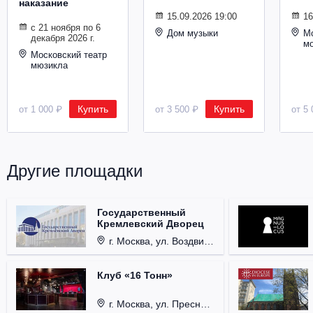
наказание
Металл
15.09.2026 19:00
16
с 21 ноября по 6
Дом музыки
Мо
декабря 2026 г.
м
Московский театр
мюзикла
Купить
Купить
от 1 000 ₽
от 3 500 ₽
от 5 
Другие площадки
Государственный
Кремлевский Дворец
г. Москва, ул. Воздвиженка, д. 1, Кремль.
Клуб «16 Тонн»
г. Москва, ул. Пресненский Вал, д. 6, стр. 1.