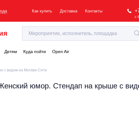
+
рода
Как купить
Доставка
Контакты
с 
ия
Детям
Куда пойти
Open Air
е с видом на Москва-Сити
Женский юмор. Стендап на крыше с вид