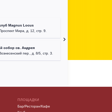
Храм Хр
клуб Magnus Locus
Соборо
Проспект Мира, д. 12, стр. 9.
г. Моск
Римско-
й собор св. Андрея
г. Москв
Вознесенский пер., д. 8/5, стр. 3.
ПЛОЩАДКИ
Бар/Ресторан/Кафе