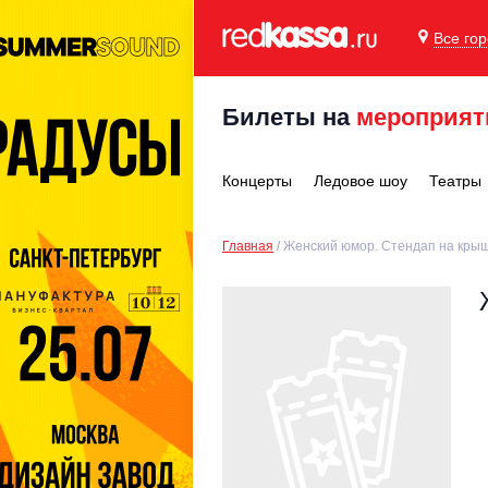
Все го
Билеты на
мероприят
Концерты
Ледовое шоу
Театры
Главная
Женский юмор. Стендап на крыш