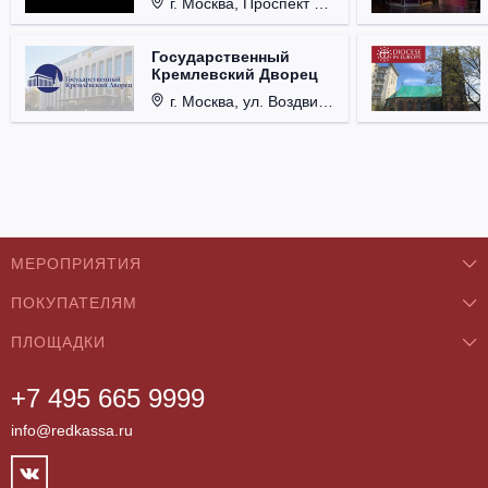
г. Москва, Проспект Мира, д. 12, стр. 9.
Государственный
Кремлевский Дворец
г. Москва, ул. Воздвиженка, д. 1, Кремль.
МЕРОПРИЯТИЯ
ПОКУПАТЕЛЯМ
Концерты
ПЛОЩАДКИ
О нас
Классика
+7 495 665 9999
Бар/Ресторан/Кафе
Как купить
Театры
info@redkassa.ru
Клуб
Возврат билетов
Фестивали
Концертный зал
Контакты
Спорт