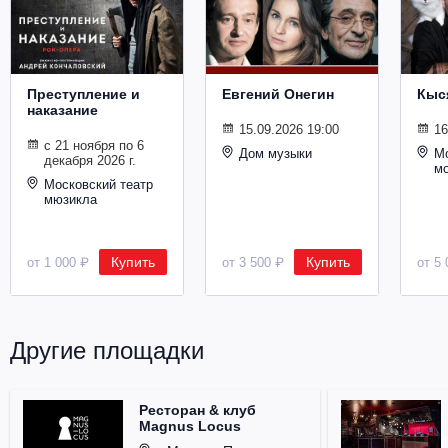
Металл
Преступление и
Евгений Онегин
Кыс
наказание
15.09.2026 19:00
16
с 21 ноября по 6
Дом музыки
Мо
декабря 2026 г.
м
Московский театр
мюзикла
Купить
Купить
от 1 000 ₽
от 3 500 ₽
от 5 
Другие площадки
Ресторан & клуб
Magnus Locus