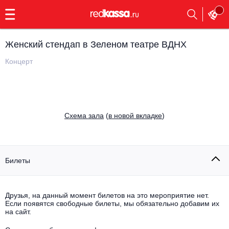
с
9:00
до
23:00
Женский стендап в Зеленом театре ВДНХ
Заказать
обратный
Концерт
звонок
Главная
Все события
Выбрать мероприятие
Инди
Cхема зала
(
в новой вкладке
)
Все события
Как купить
Электронная музыка
Rap, hip-hop, RnB
Билеты
Все события
Контакты
Панк
Поэтический вечер
Друзья, на данный момент билетов на это мероприятие нет.
Если появятся свободные билеты, мы обязательно добавим их
Все события
Выбрать другой город
Концерты на теплоходе
на сайт.
Опера