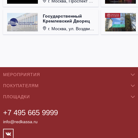
г. Москва, Проспект Мира, д. 12, стр. 9.
Государственный
Кремлевский Дворец
г. Москва, ул. Воздвиженка, д. 1, Кремль.
МЕРОПРИЯТИЯ
ПОКУПАТЕЛЯМ
Концерты
ПЛОЩАДКИ
О нас
Классика
+7 495 665 9999
Бар/Ресторан/Кафе
Как купить
Театры
info@redkassa.ru
Клуб
Возврат билетов
Фестивали
Концертный зал
Контакты
Спорт