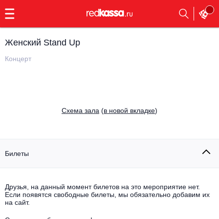
с
9:00
до
23:00
Женский Stand Up
Заказать
обратный
Концерт
звонок
Главная
Все события
Выбрать мероприятие
Инди
Cхема зала
(
в новой вкладке
)
Все события
Как купить
Электронная музыка
Rap, hip-hop, RnB
Билеты
Все события
Контакты
Панк
Поэтический вечер
Друзья, на данный момент билетов на это мероприятие нет.
Если появятся свободные билеты, мы обязательно добавим их
Все события
Выбрать другой город
Концерты на теплоходе
на сайт.
Опера