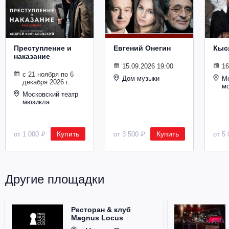
Металл
Преступление и
Евгений Онегин
Кыс
наказание
15.09.2026 19:00
16
с 21 ноября по 6
Дом музыки
Мо
декабря 2026 г.
м
Московский театр
мюзикла
Купить
Купить
от 1 000 ₽
от 3 500 ₽
от 5 
Другие площадки
Ресторан & клуб
Magnus Locus