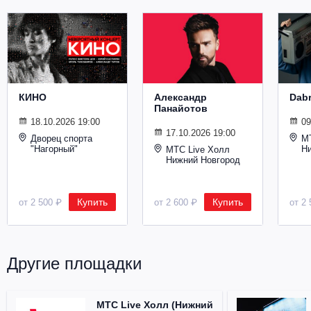
Металл
КИНО
Александр
Dab
Панайотов
18.10.2026 19:00
09
17.10.2026 19:00
Дворец спорта
М
"Нагорный"
Н
МТС Live Холл
Нижний Новгород
Купить
Купить
от 2 500 ₽
от 2 600 ₽
от 2 
Другие площадки
МТС Live Холл (Нижний