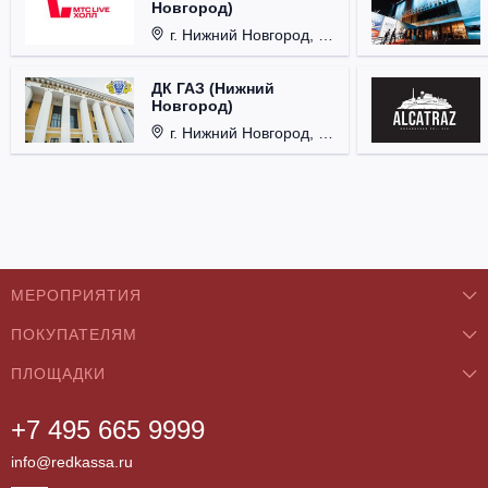
Новгород)
г. Нижний Новгород, Площадь Октябрьская, д. 1.
ДК ГАЗ (Нижний
Новгород)
г. Нижний Новгород, ул. Смирнова, д. 12.
МЕРОПРИЯТИЯ
ПОКУПАТЕЛЯМ
Концерты
ПЛОЩАДКИ
О нас
Классика
+7 495 665 9999
Бар/Ресторан/Кафе
Как купить
Театры
info@redkassa.ru
Клуб
Возврат билетов
Фестивали