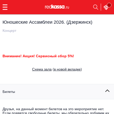
с
9:00
до
23:00
Юношеские Ассамблеи 2026. (Дзержинск)
Заказать
обратный
Концерт
звонок
Главная
Все события
Выбрать мероприятие
Инди
Внимание! Акция! Сервисный сбор 5%!
Все события
Как купить
Электронная музыка
Cхема зала
(
в новой вкладке
)
Rap, hip-hop, RnB
Все события
Контакты
Панк
Билеты
Поэтический вечер
Все события
Выбрать другой город
Концерты на теплоходе
Опера
Друзья, на данный момент билетов на это мероприятие нет.
Если появятся свободные билеты, мы обязательно добавим их