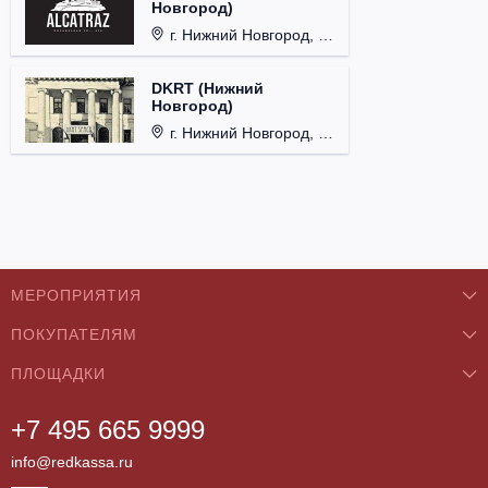
Новгород)
г. Нижний Новгород, ул. Почаинская, д. 21Б.
DKRT (Нижний
Новгород)
г. Нижний Новгород, ул. Большая Покровская, д. 18.
МЕРОПРИЯТИЯ
ПОКУПАТЕЛЯМ
Концерты
ПЛОЩАДКИ
О нас
Классика
+7 495 665 9999
Бар/Ресторан/Кафе
Как купить
Театры
info@redkassa.ru
Клуб
Возврат билетов
Фестивали