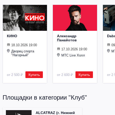
Металл
КИНО
Александр
Dab
Панайотов
18.10.2026 19:00
09
17.10.2026 19:00
Дворец спорта
М
"Нагорный"
МТС Live Холл
Купить
Купить
от 2 500 ₽
от 2 600 ₽
от 2 
Площадки в категории "Клуб"
ALCATRAZ (г. Нижний