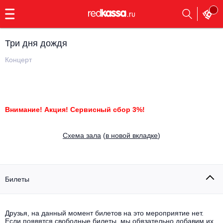
с
9:00
до
23:00
Три дня дождя
Заказать
обратный
Концерт
звонок
Главная
Все события
Выбрать мероприятие
Инди
Внимание! Акция! Сервисный сбор 3%!
Все события
Как купить
Электронная музыка
Cхема зала
(
в новой вкладке
)
Rap, hip-hop, RnB
Все события
Контакты
Панк
Билеты
Поэтический вечер
Все события
Выбрать другой город
Концерты на теплоходе
Опера
Друзья, на данный момент билетов на это мероприятие нет.
Если появятся свободные билеты, мы обязательно добавим их