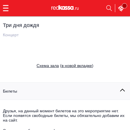
с
9:00
до
23:00
Три дня дождя
Заказать
обратный
Концерт
звонок
Главная
Все события
Выбрать мероприятие
Инди
Cхема зала
(
в новой вкладке
)
Все события
Как купить
Электронная музыка
Rap, hip-hop, RnB
Билеты
Все события
Контакты
Панк
Поэтический вечер
Друзья, на данный момент билетов на это мероприятие нет.
Если появятся свободные билеты, мы обязательно добавим их
Все события
Выбрать другой город
Концерты на теплоходе
на сайт.
Опера