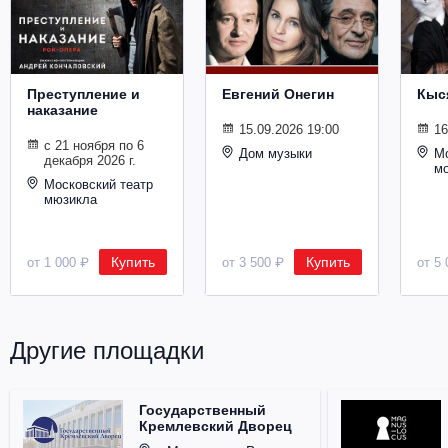
Металл
Преступление и
Евгений Онегин
Кыс
наказание
15.09.2026 19:00
16
с 21 ноября по 6
Дом музыки
Мо
декабря 2026 г.
м
Московский театр
мюзикла
Купить
Купить
от 1 000 ₽
от 3 500 ₽
от 5 
Другие площадки
Государственный
Кремлевский Дворец