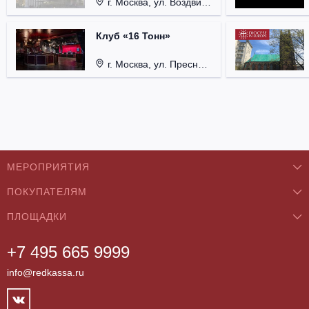
г. Москва, ул. Воздвиженка, д. 1, Кремль.
Клуб «16 Тонн»
г. Москва, ул. Пресненский Вал, д. 6, стр. 1.
МЕРОПРИЯТИЯ
ПОКУПАТЕЛЯМ
Концерты
ПЛОЩАДКИ
О нас
Классика
+7 495 665 9999
Бар/Ресторан/Кафе
Как купить
Театры
info@redkassa.ru
Клуб
Возврат билетов
Фестивали
Концертный зал
Контакты
Спорт