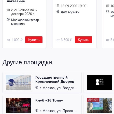
наказание
Металл
15.09.2026 19:00
16
с 21 ноября по 6
Дом музыки
Мо
декабря 2026 г.
м
Московский театр
мюзикла
Купить
Купить
от 1 000 ₽
от 3 500 ₽
от 5 
Другие площадки
Государственный
Кремлевский Дворец
г. Москва, ул. Воздвиженка, д. 1, Кремль.
Клуб «16 Тонн»
г. Москва, ул. Пресненский Вал, д. 6, стр. 1.