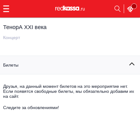
с
9:00
до
23:00
ТенорА XXI века
Заказать
обратный
Концерт
звонок
Главная
Все события
Билеты
Выбрать мероприятие
Инди
Все события
Как купить
Электронная музыка
Друзья, на данный момент билетов на это мероприятие нет.
Если появятся свободные билеты, мы обязательно добавим их
на сайт.
Rap, hip-hop, RnB
Все события
Следите за обновлениями!
Контакты
Панк
Поэтический вечер
Все события
Выбрать другой город
Концерты на теплоходе
Опера