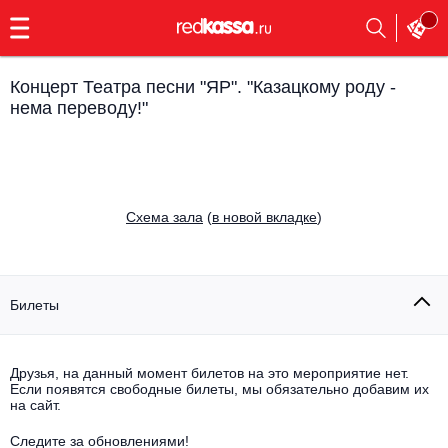
с
9:00
до
23:00
Концерт Театра песни "ЯР". "Казацкому роду -
Заказать
нема переводу!"
обратный
звонок
Главная
Все события
Выбрать мероприятие
Инди
Cхема зала
(
в новой вкладке
)
Все события
Как купить
Электронная музыка
Билеты
Rap, hip-hop, RnB
Все события
Контакты
Панк
Поэтический вечер
Друзья, на данный момент билетов на это мероприятие нет.
Если появятся свободные билеты, мы обязательно добавим их
Все события
на сайт.
Выбрать другой город
Концерты на теплоходе
Опера
Следите за обновлениями!