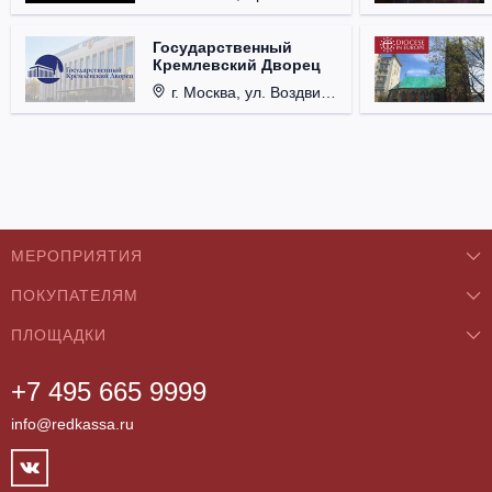
Государственный
Кремлевский Дворец
г. Москва, ул. Воздвиженка, д. 1, Кремль.
МЕРОПРИЯТИЯ
ПОКУПАТЕЛЯМ
Концерты
ПЛОЩАДКИ
О нас
Классика
+7 495 665 9999
Бар/Ресторан/Кафе
Как купить
Театры
info@redkassa.ru
Клуб
Возврат билетов
Фестивали
Концертный зал
Контакты
Спорт