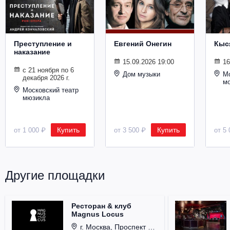
Металл
Преступление и
Евгений Онегин
Кыс
наказание
15.09.2026 19:00
16
с 21 ноября по 6
Дом музыки
Мо
декабря 2026 г.
м
Московский театр
мюзикла
Купить
Купить
от 1 000 ₽
от 3 500 ₽
от 5 
Другие площадки
Ресторан & клуб
Magnus Locus
г. Москва, Проспект Мира, д. 12, стр. 9.