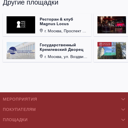
Другие площадки
Ресторан & клуб
Magnus Locus
г. Москва, Проспект Мира, д. 12, стр. 9.
Государственный
Кремлевский Дворец
г. Москва, ул. Воздвиженка, д. 1, Кремль.
МЕРОПРИЯТИЯ
ПОКУПАТЕЛЯМ
Концерты
ПЛОЩАДКИ
О нас
Классика