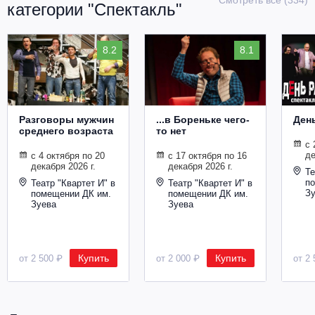
категории "Спектакль"
8.2
8.1
Разговоры мужчин
...в Бореньке чего-
Ден
среднего возраста
то нет
с 
де
с 4 октября по 20
с 17 октября по 16
декабря 2026 г.
декабря 2026 г.
Те
п
Театр "Квартет И" в
Театр "Квартет И" в
З
помещении ДК им.
помещении ДК им.
Зуева
Зуева
Купить
Купить
от 2 500 ₽
от 2 000 ₽
от 2 