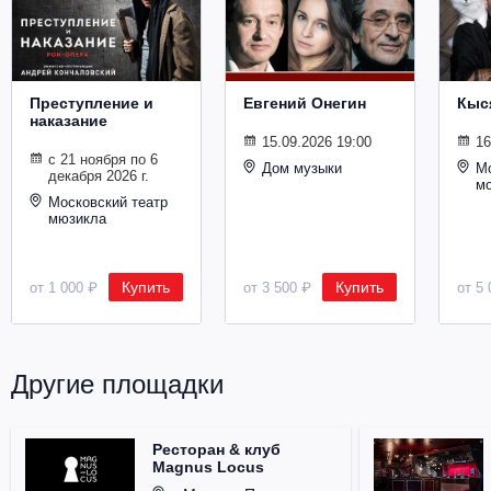
Металл
Преступление и
Евгений Онегин
Кыс
наказание
15.09.2026 19:00
16
с 21 ноября по 6
Дом музыки
Мо
декабря 2026 г.
м
Московский театр
мюзикла
Купить
Купить
от 1 000 ₽
от 3 500 ₽
от 5 
Другие площадки
Ресторан & клуб
Magnus Locus