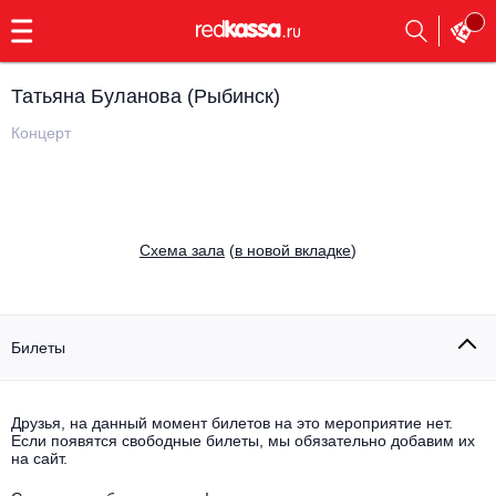
с
9:00
до
23:00
Татьяна Буланова (Рыбинск)
Заказать
обратный
Концерт
звонок
Главная
Все события
Выбрать мероприятие
Инди
Cхема зала
(
в новой вкладке
)
Все события
Как купить
Электронная музыка
Rap, hip-hop, RnB
Билеты
Все события
Контакты
Панк
Поэтический вечер
Друзья, на данный момент билетов на это мероприятие нет.
Если появятся свободные билеты, мы обязательно добавим их
Все события
Выбрать другой город
Концерты на теплоходе
на сайт.
Опера