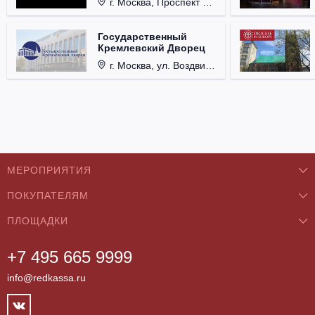
г. Москва, Проспект Мира, д. 12, стр. 9.
Государственный
Кремлевский Дворец
г. Москва, ул. Воздвиженка, д. 1, Кремль.
МЕРОПРИЯТИЯ
ПОКУПАТЕЛЯМ
Концерты
ПЛОЩАДКИ
О нас
Классика
+7 495 665 9999
Бар/Ресторан/Кафе
Как купить
Театры
info@redkassa.ru
Клуб
Возврат билетов
Фестивали
Концертный зал
Контакты
Спорт