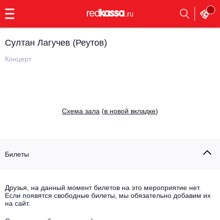
с
9:00
до
23:00
Султан Лагучев (Реутов)
Заказать
обратный
Концерт
звонок
Главная
Все события
Выбрать мероприятие
Инди
Cхема зала
(
в новой вкладке
)
Все события
Как купить
Электронная музыка
Rap, hip-hop, RnB
Билеты
Все события
Контакты
Панк
Поэтический вечер
Друзья, на данный момент билетов на это мероприятие нет.
Если появятся свободные билеты, мы обязательно добавим их
Все события
Выбрать другой город
Концерты на теплоходе
на сайт.
Опера