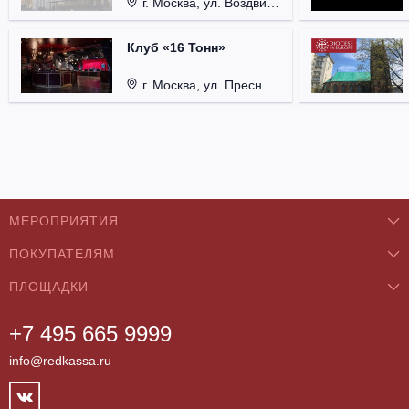
г. Москва, ул. Воздвиженка, д. 1, Кремль.
Клуб «16 Тонн»
г. Москва, ул. Пресненский Вал, д. 6, стр. 1.
МЕРОПРИЯТИЯ
ПОКУПАТЕЛЯМ
Концерты
ПЛОЩАДКИ
О нас
Классика
+7 495 665 9999
Бар/Ресторан/Кафе
Как купить
Театры
info@redkassa.ru
Клуб
Возврат билетов
Фестивали
Концертный зал
Контакты
Спорт