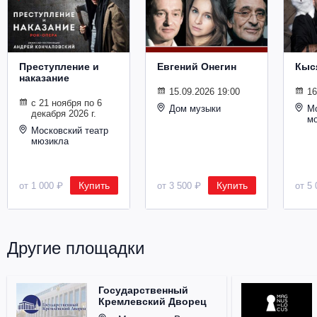
Металл
Преступление и
Евгений Онегин
Кыс
наказание
15.09.2026 19:00
16
с 21 ноября по 6
Дом музыки
Мо
декабря 2026 г.
м
Московский театр
мюзикла
Купить
Купить
от 1 000 ₽
от 3 500 ₽
от 5 
Другие площадки
Государственный
Кремлевский Дворец