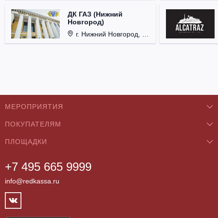
ДК ГАЗ (Нижний
Новгород)
г. Нижний Новгород, ул. Смирнова, д. 12.
МЕРОПРИЯТИЯ
ПОКУПАТЕЛЯМ
Концерты
ПЛОЩАДКИ
О нас
Классика
+7 495 665 9999
Бар/Ресторан/Кафе
Как купить
Театры
info@redkassa.ru
Клуб
Возврат билетов
Фестивали
Концертный зал
Контакты
Спорт