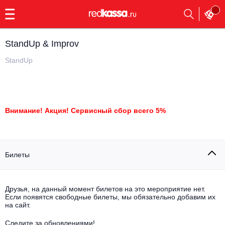
с
9:00
до
23:00
StandUp & Improv
Заказать
обратный
StandUp
звонок
Главная
Все события
Выбрать мероприятие
Инди
Внимание! Акция! Сервисный сбор всего 5%
Все события
Как купить
Электронная музыка
Билеты
Rap, hip-hop, RnB
Все события
Контакты
Панк
Поэтический вечер
Друзья, на данный момент билетов на это мероприятие нет.
Если появятся свободные билеты, мы обязательно добавим их
Все события
на сайт.
Выбрать другой город
Концерты на теплоходе
Опера
Следите за обновлениями!