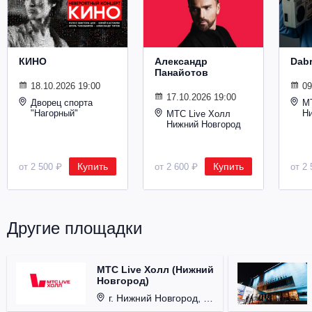
Металл
КИНО
Александр
Dab
Панайотов
18.10.2026 19:00
09
17.10.2026 19:00
Дворец спорта
М
"Нагорный"
Н
МТС Live Холл
Нижний Новгород
Купить
Купить
от 2 500 ₽
от 2 600 ₽
от 2 
Другие площадки
МТС Live Холл (Нижний
Новгород)
г. Нижний Новгород, Площадь Октябрьская, д. 1.