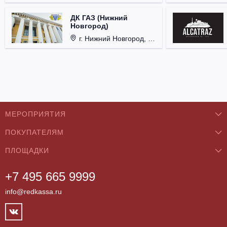
ДК ГАЗ (Нижний
Новгород)
г. Нижний Новгород, ул. Смирнова, д. 12.
МЕРОПРИЯТИЯ
ПОКУПАТЕЛЯМ
Концерты
ПЛОЩАДКИ
О нас
Классика
+7 495 665 9999
Бар/Ресторан/Кафе
Как купить
Театры
info@redkassa.ru
Клуб
Возврат билетов
Фестивали
Концертный зал
Контакты
Спорт