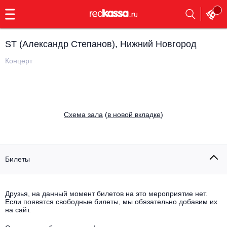
с
9:00
до
23:00
ST (Александр Степанов), Нижний Новгород
Заказать
обратный
Концерт
звонок
Главная
Все события
Выбрать мероприятие
Инди
Cхема зала
(
в новой вкладке
)
Все события
Как купить
Электронная музыка
Rap, hip-hop, RnB
Билеты
Все события
Контакты
Панк
Поэтический вечер
Друзья, на данный момент билетов на это мероприятие нет.
Если появятся свободные билеты, мы обязательно добавим их
Все события
Выбрать другой город
Концерты на теплоходе
на сайт.
Опера