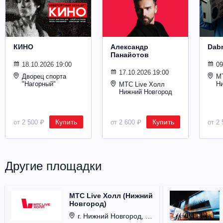
Металл
КИНО
Александр
Dab
Панайотов
18.10.2026 19:00
09
17.10.2026 19:00
Дворец спорта
М
"Нагорный"
Н
МТС Live Холл
Нижний Новгород
Купить
Купить
от 2 500 ₽
от 2 600 ₽
от 2 
Другие площадки
МТС Live Холл (Нижний
Новгород)
г. Нижний Новгород, Площадь Октябрьская, д. 1.