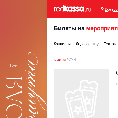
Все го
Билеты на
мероприят
Концерты
Ледовое шоу
Театры
Главная
CMH
К