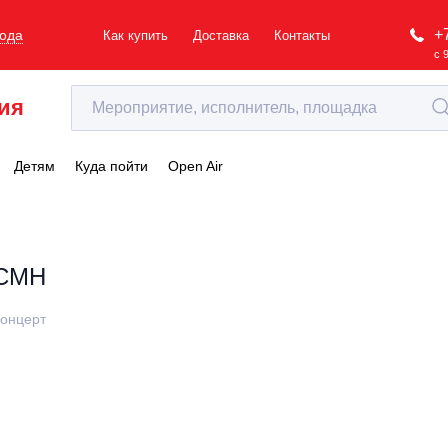
+
рода
Как купить
Доставка
Контакты
с 
ия
Детям
Куда пойти
Open Air
CMH
онцерт