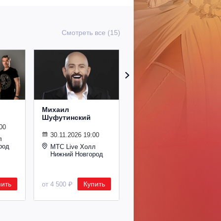
Смотреть все (15)
Михаил
Сурганова и
Шуфутинский
Оркестр
00
30.11.2026 19:00
02.11.2026 19:00
л
род
МТС Live Холл
МТС Live Холл
Нижний Новгород
Нижний Новгород
пить
Купить
Купить
от 4 500 ₽
от 2 600 ₽