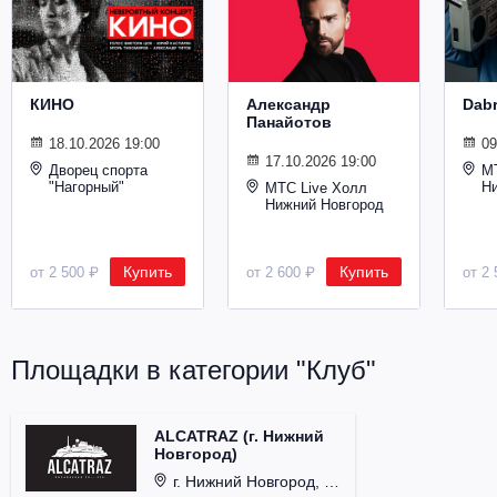
Металл
КИНО
Александр
Dab
Панайотов
18.10.2026 19:00
09
17.10.2026 19:00
Дворец спорта
М
"Нагорный"
Н
МТС Live Холл
Нижний Новгород
Купить
Купить
от 2 500 ₽
от 2 600 ₽
от 2 
Площадки в категории "Клуб"
ALCATRAZ (г. Нижний
Новгород)
г. Нижний Новгород, ул. Почаинская, д. 21Б.