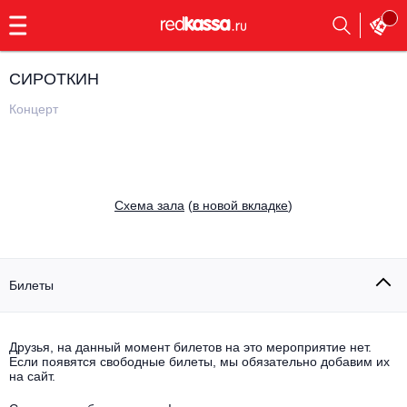
с
9:00
до
23:00
СИРОТКИН
Заказать
обратный
Концерт
звонок
Главная
Все события
Выбрать мероприятие
Инди
Cхема зала
(
в новой вкладке
)
Все события
Как купить
Электронная музыка
Rap, hip-hop, RnB
Билеты
Все события
Контакты
Панк
Поэтический вечер
Друзья, на данный момент билетов на это мероприятие нет.
Если появятся свободные билеты, мы обязательно добавим их
Все события
Выбрать другой город
Концерты на теплоходе
на сайт.
Опера