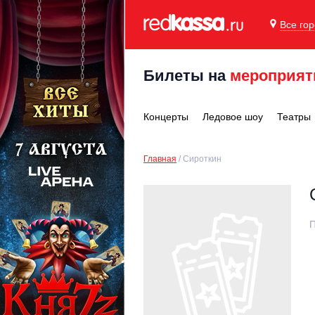
Все го
Билеты на
мероприят
Концерты
Ледовое шоу
Театры
Главная
Сироткин
П