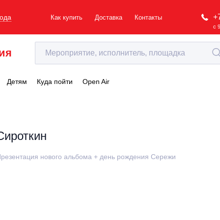
+
рода
Как купить
Доставка
Контакты
с 
ия
Детям
Куда пойти
Open Air
Сироткин
резентация нового альбома + день рождения Сережи