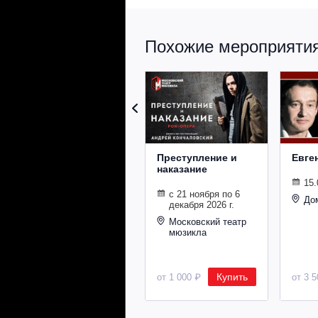
Похожие мероприятия 
Преступление и
Евге
наказание
15.
с 21 ноября по 6
До
декабря 2026 г.
Московский театр
мюзикла
Купить
от 1 000 ₽
от 3 