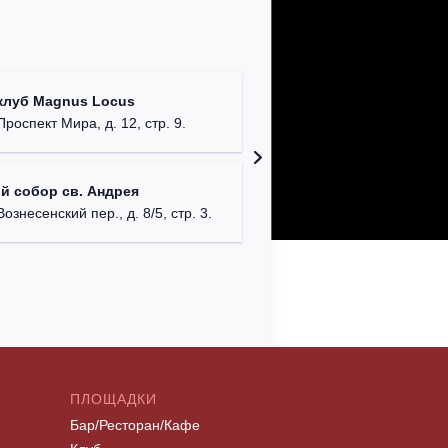
Храм Хр
клуб Magnus Locus
Соборо
Проспект Мира, д. 12, стр. 9.
г. Моск
Римско-
й собор св. Андрея
г. Москв
Вознесенский пер., д. 8/5, стр. 3.
ПЛОЩАДКИ
Бар/Ресторан/Кафе