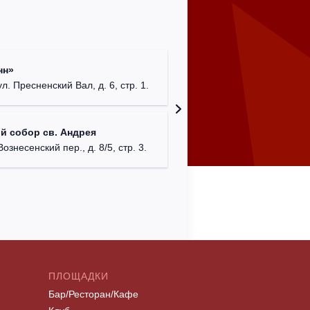
Римско-
нн»
г. Москв
ул. Пресненский Вал, д. 6, стр. 1.
Храм Хр
й собор св. Андрея
Соборо
Вознесенский пер., д. 8/5, стр. 3.
г. Моск
ПЛОЩАДКИ
Бар/Ресторан/Кафе