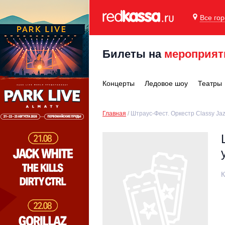
Все го
Билеты на
мероприят
Концерты
Ледовое шоу
Театры
Главная
Штраус-Фест. Оркестр Classy Ja
К