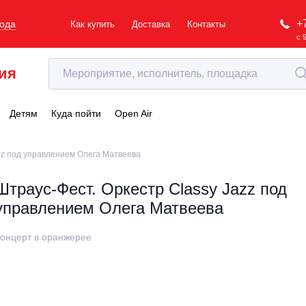
+
рода
Как купить
Доставка
Контакты
с 
ия
Детям
Куда пойти
Open Air
zz под управлением Олега Матвеева
Штраус-Фест. Оркестр Classy Jazz под
управлением Олега Матвеева
онцерт в оранжерее