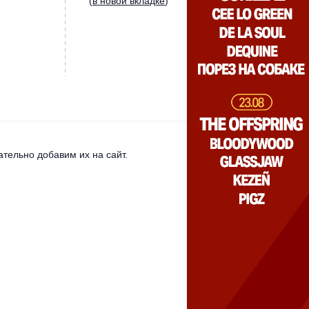
(
в новой вкладке
)
тельно добавим их на сайт.