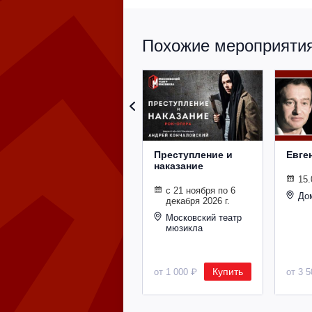
Похожие мероприятия 
Преступление и
Евге
наказание
15.
с 21 ноября по 6
До
декабря 2026 г.
Московский театр
мюзикла
Купить
от 1 000 ₽
от 3 