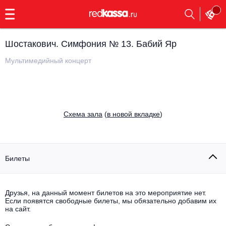
с
9:00
до
23:00
Шостакович. Симфония № 13. Бабий Яр
Заказать
обратный
Мультимедийный концерт
звонок
Главная
Все события
Выбрать мероприятие
Инди
Cхема зала
(
в новой вкладке
)
Все события
Как купить
Электронная музыка
Rap, hip-hop, RnB
Билеты
Все события
Контакты
Панк
Поэтический вечер
Друзья, на данный момент билетов на это мероприятие нет.
Если появятся свободные билеты, мы обязательно добавим их
Все события
Выбрать другой город
Концерты на теплоходе
на сайт.
Опера