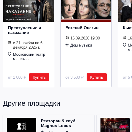
Металл
Преступление и
Евгений Онегин
Кыс
наказание
15.09.2026 19:00
16
с 21 ноября по 6
Дом музыки
Мо
декабря 2026 г.
м
Московский театр
мюзикла
Купить
Купить
от 1 000 ₽
от 3 500 ₽
от 5 
Другие площадки
Ресторан & клуб
Magnus Locus