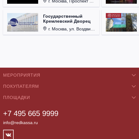
г. Москва, Проспект Мира, д. 12, стр. 9.
Государственный
Кремлевский Дворец
г. Москва, ул. Воздвиженка, д. 1, Кремль.
МЕРОПРИЯТИЯ
ПОКУПАТЕЛЯМ
Концерты
ПЛОЩАДКИ
О нас
Классика
+7 495 665 9999
Бар/Ресторан/Кафе
Как купить
Театры
info@redkassa.ru
Клуб
Возврат билетов
Фестивали
Концертный зал
Контакты
Спорт