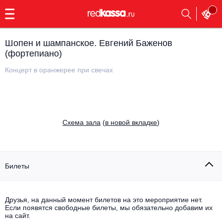
с
9:00
до
23:00
Шопен и шампанское. Евгений Баженов
Заказать
(фортепиано)
обратный
звонок
Концерт в оранжерее при свечах
Главная
Все события
Выбрать мероприятие
Инди
Все события
Cхема зала
(
в новой вкладке
)
Как купить
Электронная музыка
Rap, hip-hop, RnB
Все события
Билеты
Контакты
Панк
Поэтический вечер
Все события
Друзья, на данный момент билетов на это мероприятие нет.
Выбрать другой город
Концерты на теплоходе
Если появятся свободные билеты, мы обязательно добавим их
Опера
на сайт.