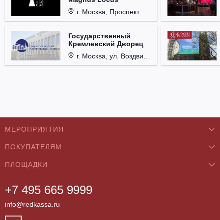
г. Москва, Проспект Мира, д. 12, стр. 9.
Государственный
Кремлевский Дворец
г. Москва, ул. Воздвиженка, д. 1, Кремль.
МЕРОПРИЯТИЯ
ПОКУПАТЕЛЯМ
Концерты
ПЛОЩАДКИ
О нас
Классика
+7 495 665 9999
Бар/Ресторан/Кафе
Как купить
Театры
info@redkassa.ru
Клуб
Возврат билетов
Фестивали