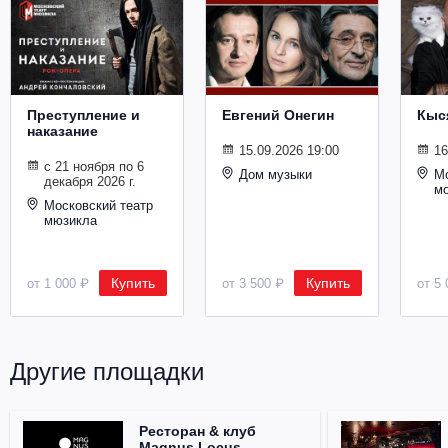
Металл
Преступление и
Евгений Онегин
Кыс
наказание
15.09.2026 19:00
16
с 21 ноября по 6
Дом музыки
Мо
декабря 2026 г.
м
Московский театр
мюзикла
Купить
Купить
от 1 000 ₽
от 3 500 ₽
от 5 
Другие площадки
Ресторан & клуб
Magnus Locus