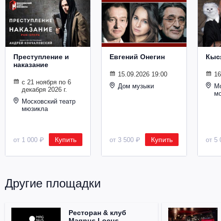
Металл
Преступление и
Евгений Онегин
Кыс
наказание
15.09.2026 19:00
16
с 21 ноября по 6
Дом музыки
Мо
декабря 2026 г.
м
Московский театр
мюзикла
Купить
Купить
от 1 000 ₽
от 3 500 ₽
от 5 
Другие площадки
Ресторан & клуб
Magnus Locus