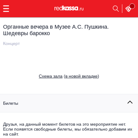
с
9:00
до
23:00
Органные вечера в Музее А.С. Пушкина.
Заказать
Шедевры барокко
обратный
звонок
Концерт
Главная
Все события
Выбрать мероприятие
Инди
Все события
Cхема зала
(
в новой вкладке
)
Как купить
Электронная музыка
Rap, hip-hop, RnB
Все события
Билеты
Контакты
Панк
Поэтический вечер
Все события
Друзья, на данный момент билетов на это мероприятие нет.
Выбрать другой город
Концерты на теплоходе
Если появятся свободные билеты, мы обязательно добавим их
Опера
на сайт.