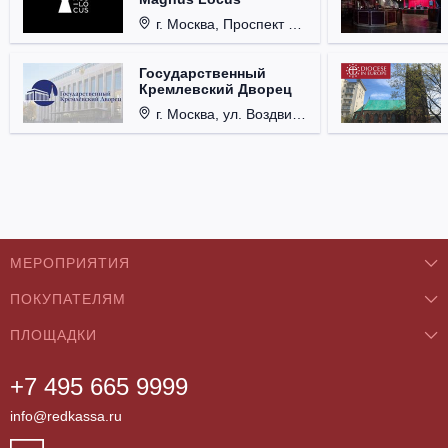
г. Москва, Проспект Мира, д. 12, стр. 9.
Государственный
Кремлевский Дворец
г. Москва, ул. Воздвиженка, д. 1, Кремль.
МЕРОПРИЯТИЯ
ПОКУПАТЕЛЯМ
Концерты
ПЛОЩАДКИ
О нас
Классика
+7 495 665 9999
Бар/Ресторан/Кафе
Как купить
Театры
info@redkassa.ru
Клуб
Возврат билетов
Фестивали