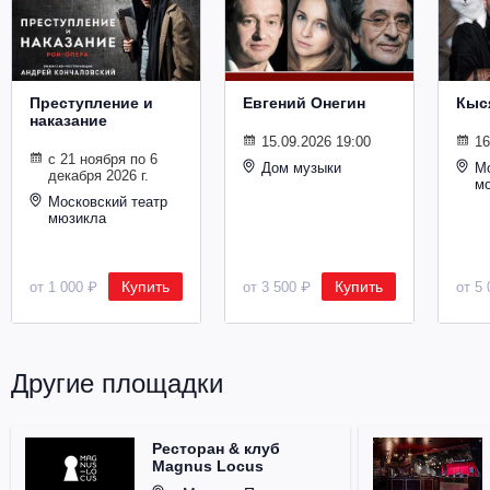
Металл
Преступление и
Евгений Онегин
Кыс
наказание
15.09.2026 19:00
16
с 21 ноября по 6
Дом музыки
Мо
декабря 2026 г.
м
Московский театр
мюзикла
Купить
Купить
от 1 000 ₽
от 3 500 ₽
от 5 
Другие площадки
Ресторан & клуб
Magnus Locus