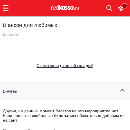
с
9:00
до
23:00
Шансон для любимых
Заказать
обратный
Концерт
звонок
Главная
Все события
Выбрать мероприятие
Инди
Cхема зала
(
в новой вкладке
)
Все события
Как купить
Электронная музыка
Rap, hip-hop, RnB
Билеты
Все события
Контакты
Панк
Поэтический вечер
Друзья, на данный момент билетов на это мероприятие нет.
Если появятся свободные билеты, мы обязательно добавим их
Все события
Выбрать другой город
Концерты на теплоходе
на сайт.
Опера