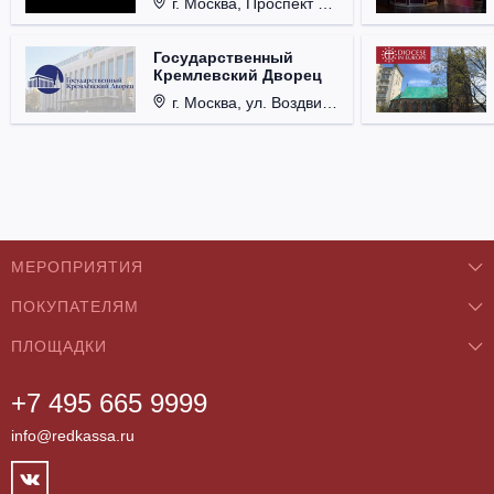
г. Москва, Проспект Мира, д. 12, стр. 9.
Государственный
Кремлевский Дворец
г. Москва, ул. Воздвиженка, д. 1, Кремль.
МЕРОПРИЯТИЯ
ПОКУПАТЕЛЯМ
Концерты
ПЛОЩАДКИ
О нас
Классика
+7 495 665 9999
Бар/Ресторан/Кафе
Как купить
Театры
info@redkassa.ru
Клуб
Возврат билетов
Фестивали
Концертный зал
Контакты
Спорт