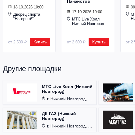
Панайотов
Металл
18.10.2026 19:00
09
17.10.2026 19:00
Дворец спорта
М
"Нагорный"
Н
МТС Live Холл
Нижний Новгород
Купить
Купить
от 2 500 ₽
от 2 600 ₽
от 2 
Другие площадки
МТС Live Холл (Нижний
Новгород)
г. Нижний Новгород, Площадь Октябрьская, д. 1.
ДК ГАЗ (Нижний
Новгород)
г. Нижний Новгород, ул. Смирнова, д. 12.