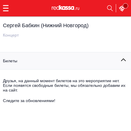
с
9:00
до
23:00
Сергей Бабкин (Нижний Новгород)
Заказать
обратный
Концерт
звонок
Главная
Все события
Билеты
Выбрать мероприятие
Инди
Все события
Как купить
Электронная музыка
Друзья, на данный момент билетов на это мероприятие нет.
Если появятся свободные билеты, мы обязательно добавим их
на сайт.
Rap, hip-hop, RnB
Все события
Следите за обновлениями!
Контакты
Панк
Поэтический вечер
Все события
Выбрать другой город
Концерты на теплоходе
Опера