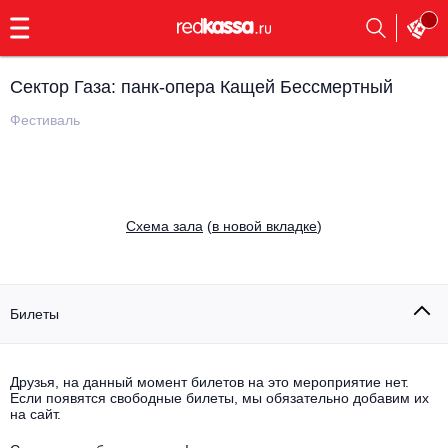
с
9:00
до
23:00
Сектор Газа: панк-опера Кащей Бессмертный
Заказать
обратный
Фестиваль
звонок
Главная
Все события
Выбрать мероприятие
Инди
Cхема зала
(
в новой вкладке
)
Все события
Как купить
Электронная музыка
Rap, hip-hop, RnB
Билеты
Все события
Контакты
Панк
Поэтический вечер
Друзья, на данный момент билетов на это мероприятие нет.
Если появятся свободные билеты, мы обязательно добавим их
Все события
Выбрать другой город
Концерты на теплоходе
на сайт.
Опера