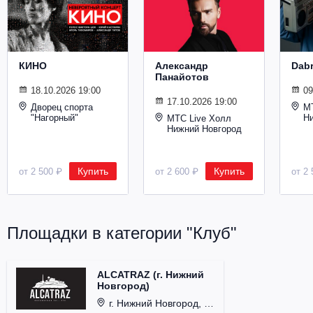
Металл
КИНО
Александр
Dab
Панайотов
18.10.2026 19:00
09
17.10.2026 19:00
Дворец спорта
М
"Нагорный"
Н
МТС Live Холл
Нижний Новгород
Купить
Купить
от 2 500 ₽
от 2 600 ₽
от 2 
Площадки в категории "Клуб"
ALCATRAZ (г. Нижний
Новгород)
г. Нижний Новгород, ул. Почаинская, д. 21Б.