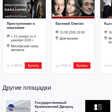
Металл
Преступление и
Евгений Онегин
Кыс
наказание
15.09.2026 19:00
16
с 21 ноября по 6
Дом музыки
Мо
декабря 2026 г.
м
Московский театр
мюзикла
Купить
Купить
от 1 000 ₽
от 3 500 ₽
от 5 
Другие площадки
Государственный
Кремлевский Дворец