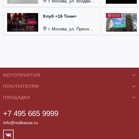
г. Москва, ул. Воздвиженка, д. 1, Кремль.
Клуб «16 Тонн»
г. Москва, ул. Пресненский Вал, д. 6, стр. 1.
МЕРОПРИЯТИЯ
ПОКУПАТЕЛЯМ
Концерты
ПЛОЩАДКИ
О нас
Классика
+7 495 665 9999
Бар/Ресторан/Кафе
Как купить
Театры
info@redkassa.ru
Клуб
Возврат билетов
Фестивали
Концертный зал
Контакты
Спорт