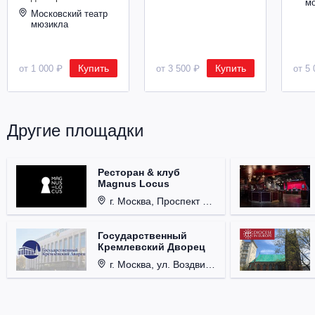
м
Металл
Московский театр
мюзикла
Купить
Купить
от 1 000 ₽
от 3 500 ₽
от 5 
Другие площадки
Ресторан & клуб
Magnus Locus
г. Москва, Проспект Мира, д. 12, стр. 9.
Государственный
Кремлевский Дворец
г. Москва, ул. Воздвиженка, д. 1, Кремль.