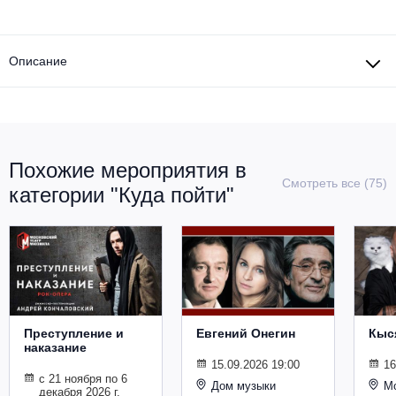
Другое для детей
Поп и эстрада
Известные актёры
Все события
Детский концерт
Альтернатива
Описание
Комедия
Детский спектакль
Классическая музыка
Все события
Творческий вечер
Детское шоу
Круиз Фест
Мюзикл, оперетта
Похожие мероприятия в
Детский мюзикл
Смотреть все (75)
Open-air на ВДНХ
категории "Куда пойти"
Балет
Джаз и блюз
Драма
Этно, фолк, кантри
Музыкальный спектакль
Рок
Спектакль
Преступление и
Евгений Онегин
Кыс
наказание
Шансон, романс, авторская песня
15.09.2026 19:00
16
Иммерсивный спектакль
с 21 ноября по 6
Дом музыки
Мо
декабря 2026 г.