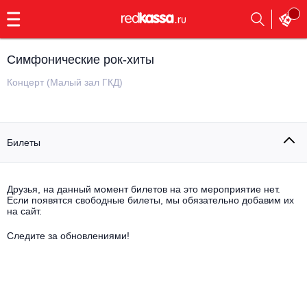
с
9:00
до
23:00
Симфонические рок-хиты
Заказать
обратный
Концерт (Малый зал ГКД)
звонок
Главная
Все события
Билеты
Выбрать мероприятие
Инди
Все события
Как купить
Электронная музыка
Друзья, на данный момент билетов на это мероприятие нет.
Если появятся свободные билеты, мы обязательно добавим их
на сайт.
Rap, hip-hop, RnB
Все события
Следите за обновлениями!
Контакты
Панк
Поэтический вечер
Все события
Выбрать другой город
Концерты на теплоходе
Опера