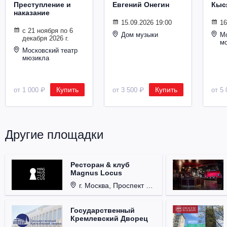
Преступление и
Евгений Онегин
Кыс
Металл
наказание
15.09.2026 19:00
16
с 21 ноября по 6
Дом музыки
Мо
декабря 2026 г.
м
Московский театр
мюзикла
Купить
Купить
от 1 000 ₽
от 3 500 ₽
от 5 
Другие площадки
Ресторан & клуб
Magnus Locus
г. Москва, Проспект Мира, д. 12, стр. 9.
Государственный
Кремлевский Дворец