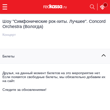
с
9:00
до
23:00
Шоу "Симфонические рок-хиты. Лучшее". Concord
Заказать
Orchestra (Вологда)
обратный
звонок
Концерт
Главная
Все события
Выбрать мероприятие
Инди
Билеты
Все события
Как купить
Электронная музыка
Друзья, на данный момент билетов на это мероприятие нет.
Rap, hip-hop, RnB
Если появятся свободные билеты, мы обязательно добавим их
Все события
на сайт.
Контакты
Панк
Следите за обновлениями!
Поэтический вечер
Все события
Выбрать другой город
Концерты на теплоходе
Опера