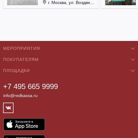
г. Москва, ул. Воздвиженка, д. 1, Кремль.
МЕРОПРИЯТИЯ
ПОКУПАТЕЛЯМ
Концерты
ПЛОЩАДКИ
О нас
Классика
+7 495 665 9999
Бар/Ресторан/Кафе
Как купить
Театры
info@redkassa.ru
Клуб
Возврат билетов
Фестивали
Концертный зал
Контакты
Спорт
Театр
Партнёры
Цирк
Спортивный комплекс
Архив
Шоу