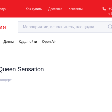
+
рода
Как купить
Доставка
Контакты
с 
ия
Детям
Куда пойти
Open Air
Queen Sensation
онцерт