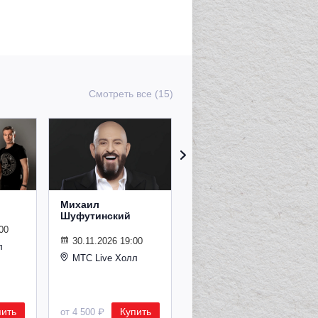
Смотреть все (15)
Михаил
Сурганова и
Шуфутинский
Оркестр
00
30.11.2026 19:00
02.11.2026 19:00
л
МТС Live Холл
МТС Live Холл
пить
Купить
Купить
от 4 500 ₽
от 2 600 ₽