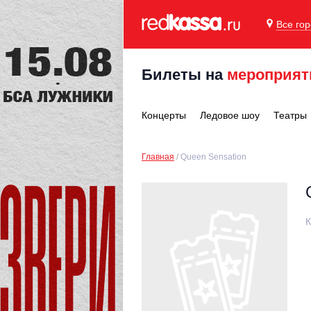
Все го
Билеты на
мероприят
Концерты
Ледовое шоу
Театры
Главная
Queen Sensation
К